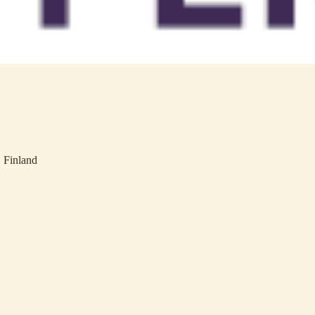
a
 Finland