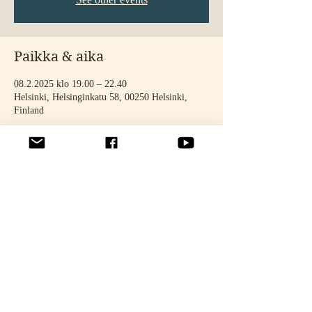
Paikka & aika
08.2.2025 klo 19.00 – 22.40
Helsinki, Helsinginkatu 58, 00250 Helsinki,
Finland
Jaa tämä tapahtuma
© 2025 by STELLA TÄHTINEN. Photos: Noora Toivonen & Oona