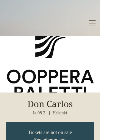
Don Carlos
la 08.2.
  |  
Helsinki
Tickets are not on sale
See other events