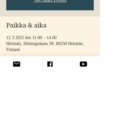
Paikka & aika
12.3.2025 klo 11.00 – 14.00
Helsinki, Helsinginkatu 58, 00250 Helsinki,
Finland
Jaa tämä tapahtuma
© 2025 by STELLA TÄHTINEN. Photos: Noora Toivonen & Oona