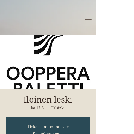
Iloinen leski
ke 12.3.
  |  
Helsinki
Tickets are not on sale
See other events