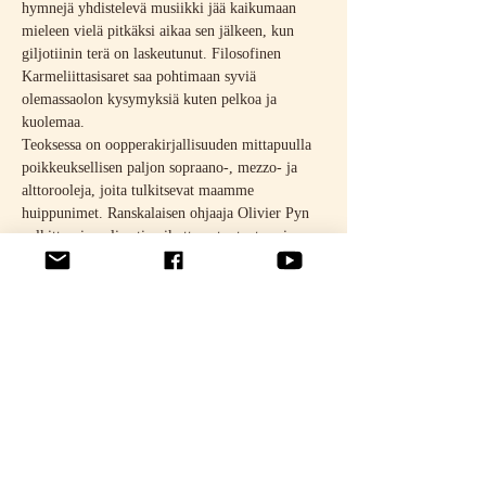
hymnejä yhdistelevä musiikki jää kaikumaan 
mieleen vielä pitkäksi aikaa sen jälkeen, kun 
giljotiinin terä on laskeutunut. Filosofinen 
Karmeliittasisaret saa pohtimaan syviä 
olemassaolon kysymyksiä kuten pelkoa ja 
kuolemaa.
Teoksessa on oopperakirjallisuuden mittapuulla 
poikkeuksellisen paljon sopraano-, mezzo- ja 
alttorooleja, joita tulkitsevat maamme 
huippunimet. Ranskalaisen ohjaaja Olivier Pyn 
palkittu visuaalisesti vaikuttava tuotanto sai 
menestyksekkään ensi-iltansa Pariisin 
Théâtre des Champs-Élysées’ssä 2013.
Pariisin Théâtre des Champs-Élysées’n ja 
Brysselin Théâtre royal de la Monnaien 
yhteistuotanto
Lisätietoa ja liput: 
https://oopperabaletti.fi/ohjelmisto/karmeliittasisa
ret/