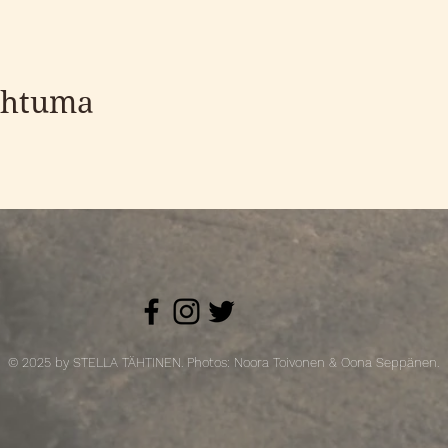
ahtuma
© 2025 by STELLA TÄHTINEN. Photos: Noora Toivonen & Oona Seppänen.