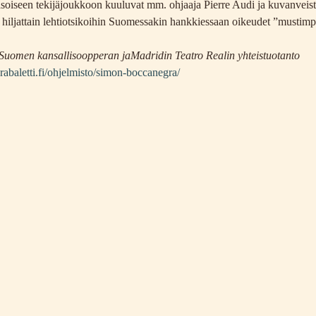
oiseen tekijäjoukkoon kuuluvat mm. ohjaaja Pierre Audi ja kuvanveist
 hiljattain lehtiotsikoihin Suomessakin hankkiessaan oikeudet ”mustim
 Suomen kansallisoopperan ja
Madridin Teatro Realin yhteistuotanto
rabaletti.fi/ohjelmisto/simon-boccanegra/