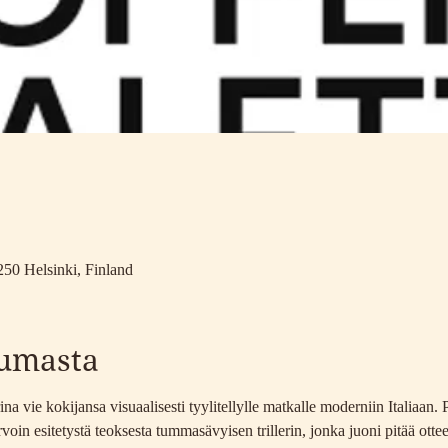
a
250 Helsinki, Finland
tumasta
 vie kokijansa visuaalisesti tyylitellylle matkalle moderniin Italiaan. P
in esitetystä teoksesta tummasävyisen trillerin, jonka juoni pitää ottee